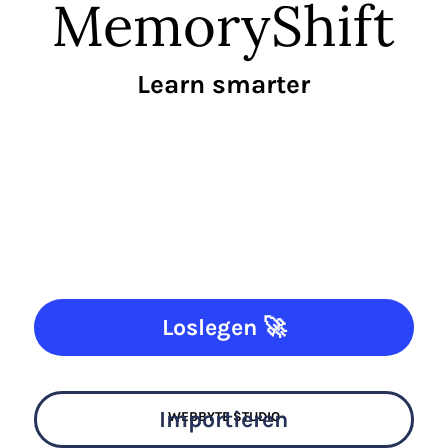
MemoryShift
Learn smarter
Loslegen 🚀
Importieren
WEBBYTE STUDIO